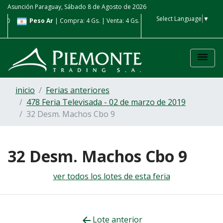
Asunción Paraguay, Sábado 8 de Agosto de 2026
Select Language
▼
980
Peso Ar
| Compra: 4 Gs. | Venta: 4 Gs.
Real
| Compra: 1.100 G
Gs.
dehaze
inicio
Ferias anteriores
478 Feria Televisada - 02 de marzo de 2019
32 Desm. Machos Cbo 9
32 Desm. Machos Cbo 9
ver todos los lotes de esta feria
Lote anterior
arrow_back