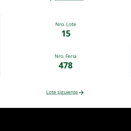
Nro. Lote
15
Nro. Feria
478
Lote siguiente
arrow_forward