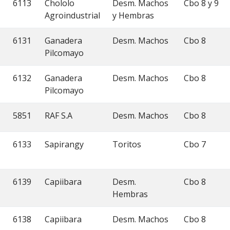
6113
Chololo
Desm. Machos
Cbo 8 y 9
Agroindustrial
y Hembras
6131
Ganadera
Desm. Machos
Cbo 8
Pilcomayo
6132
Ganadera
Desm. Machos
Cbo 8
Pilcomayo
5851
RAF S.A
Desm. Machos
Cbo 8
6133
Sapirangy
Toritos
Cbo 7
6139
Capiibara
Desm.
Cbo 8
Hembras
6138
Capiibara
Desm. Machos
Cbo 8