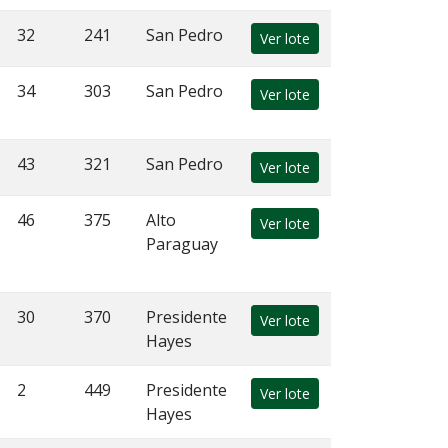
32
241
San Pedro
Ver lote
34
303
San Pedro
Ver lote
43
321
San Pedro
Ver lote
46
375
Alto
Ver lote
Paraguay
30
370
Presidente
Ver lote
Hayes
2
449
Presidente
Ver lote
Hayes