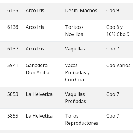
6135
Arco Iris
Desm. Machos
Cbo 9
6136
Arco Iris
Toritos/
Cbo 8 y
Novillos
10% Cbo 9
6137
Arco Iris
Vaquillas
Cbo 7
5941
Ganadera
Vacas
Cbo Varios
Don Anibal
Preñadas y
Con Cria
5853
La Helvetica
Vaquillas
Cbo 7
Preñadas
5855
La Helvetica
Toros
Cbo 7
Reproductores