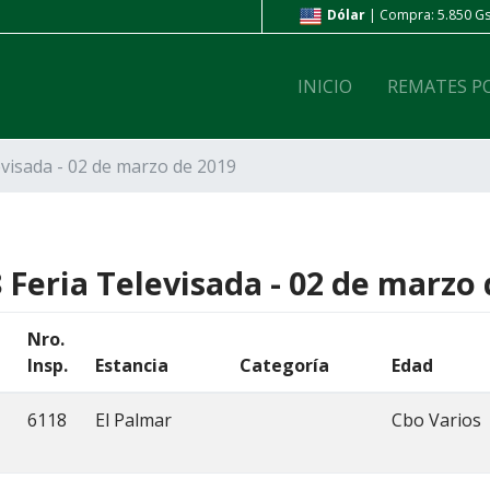
ompra: 6.800 Gs. | Venta: 7.200 Gs.
Dólar
| Compra: 5.850 Gs.
INICIO
REMATES P
evisada - 02 de marzo de 2019
 Feria Televisada - 02 de marzo
Nro.
Insp.
Estancia
Categoría
Edad
6118
El Palmar
Cbo Varios