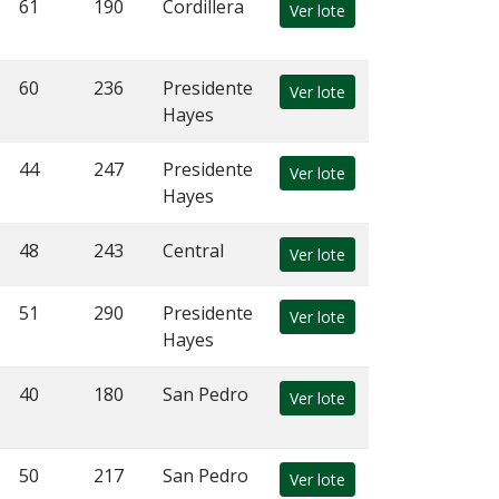
61
190
Cordillera
Ver lote
60
236
Presidente
Ver lote
Hayes
44
247
Presidente
Ver lote
Hayes
48
243
Central
Ver lote
51
290
Presidente
Ver lote
Hayes
40
180
San Pedro
Ver lote
50
217
San Pedro
Ver lote