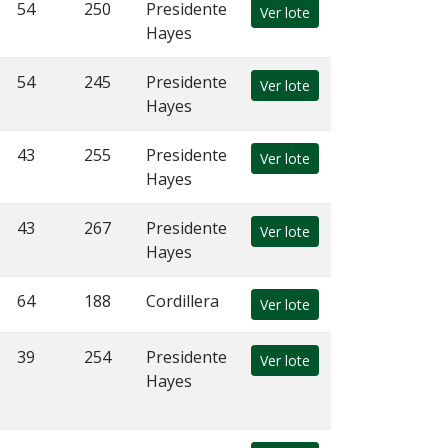
54
250
Presidente
Ver lote
Hayes
54
245
Presidente
Ver lote
Hayes
43
255
Presidente
Ver lote
Hayes
43
267
Presidente
Ver lote
Hayes
64
188
Cordillera
Ver lote
39
254
Presidente
Ver lote
Hayes