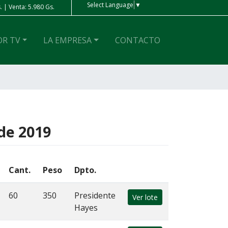
Select Language
▼
 | Venta: 5.980 Gs.
Peso Ar
| Compra: 4 Gs. | Venta: 4 Gs.
OR TV
LA EMPRESA
CONTACTO
 de 2019
Cant.
Peso
Dpto.
60
350
Presidente
Ver lote
Hayes