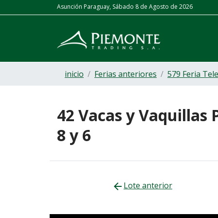
Asunción Paraguay, Sábado 8 de Agosto de 2026
Euro
| Compra: 6.800 Gs. | Venta: 7.200 Gs.
Dólar
| 
inicio
Ferias anteriores
579 Feria Tel
42 Vacas y Vaquillas
8 y 6
Lote anterior
arrow_back