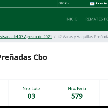
Compra: 5.850 Gs. | Venta: 5.980 Gs.
Peso Ar
| Compra: 4 Gs
INICIO
REMATES P
evisada del 07 Agosto de 2021
42 Vacas y Vaquillas Preñad
 Preñadas Cbo
Nro. Lote
Nro. Feria
03
579