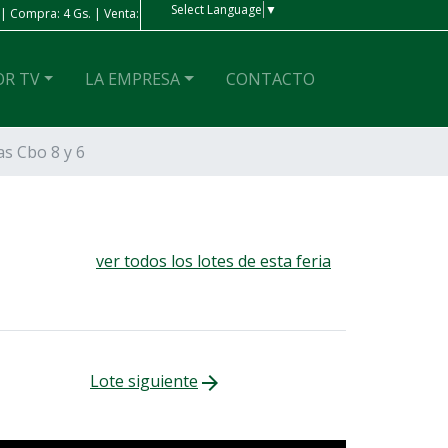
Select Language
▼
. | Venta: 4 Gs.
Real
| Compra: 1.100 Gs. | Venta: 1.170 Gs
OR TV
LA EMPRESA
CONTACTO
as Cbo 8 y 6
ver todos los lotes de esta feria
Lote siguiente
arrow_forward