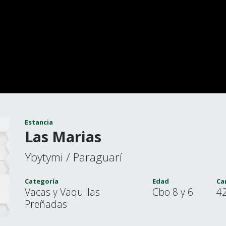
Estancia
Las Marias
Ybytymi / Paraguarí
Categoría
Edad
Ca
Vacas y Vaquillas
Cbo 8 y 6
4
Preñadas