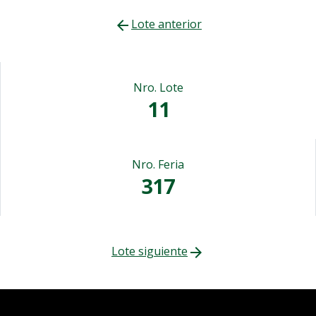
Lote anterior
arrow_back
Nro. Lote
11
Nro. Feria
317
Lote siguiente
arrow_forward