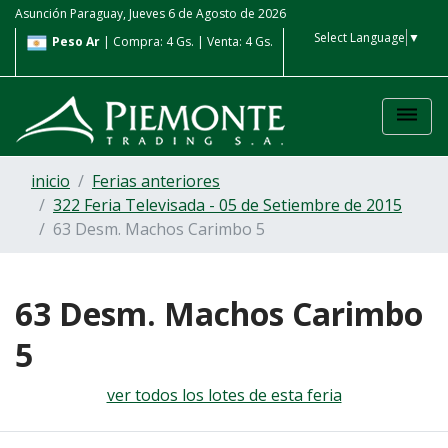
Asunción Paraguay, Jueves 6 de Agosto de 2026
Select Language
▼
000
Peso Ar
| Compra: 4 Gs. | Venta: 4 Gs.
Real
| Compra: 1.100 G
Gs.
dehaze
inicio
Ferias anteriores
322 Feria Televisada - 05 de Setiembre de 2015
63 Desm. Machos Carimbo 5
63 Desm. Machos Carimbo
5
ver todos los lotes de esta feria