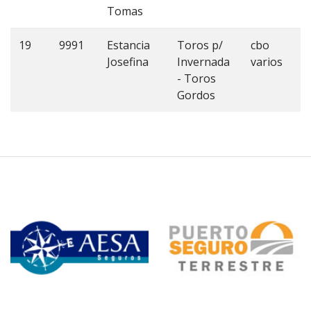
Tomas
19
9991
Estancia
Toros p/
cbo
2
Josefina
Invernada
varios
- Toros
Gordos