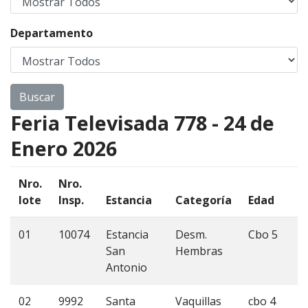
Departamento
Feria Televisada 778 - 24 de
Enero 2026
Nro.
Nro.
lote
Insp.
Estancia
Categoría
Edad
C
01
10074
Estancia
Desm.
Cbo 5
7
San
Hembras
Antonio
02
9992
Santa
Vaquillas
cbo 4
2