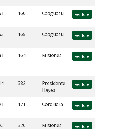
61
160
Caaguazú
Ver lote
63
165
Caaguazú
Ver lote
31
164
Misiones
Ver lote
14
382
Presidente
Ver lote
Hayes
21
171
Cordillera
Ver lote
22
326
Misiones
Ver lote