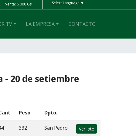
Select Language
▼
 | Venta: 6.000 Gs.
Peso Ar
| Compra: 4 Gs. | Venta: 4 Gs.
OR TV
LA EMPRESA
CONTACTO
a - 20 de setiembre
Cant.
Peso
Dpto.
44
332
San Pedro
Ver lote