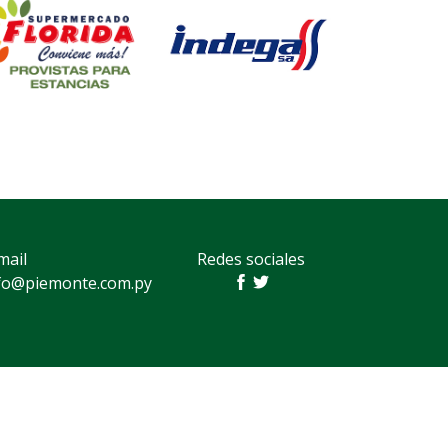
mail
Redes sociales
fo@piemonte.com.py