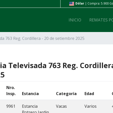
ompra: 6.800 Gs. | Venta: 7.200 Gs.
Dólar
| Compra: 5.900 Gs.
INICIO
REMATES P
ada 763 Reg. Cordillera - 20 de setiembre 2025
ia Televisada 763 Reg. Cordiller
25
Nro.
Insp.
Estancia
Categoría
Edad
9961
Estancia
Vacas
Varios
Potrero Jardin