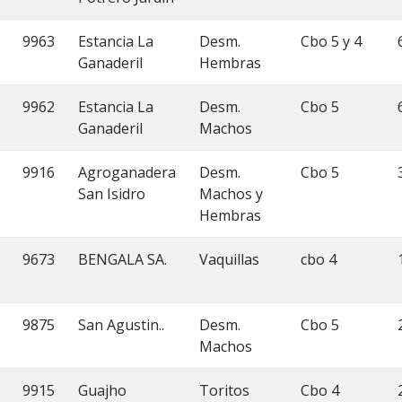
9963
Estancia La
Desm.
Cbo 5 y 4
Ganaderil
Hembras
9962
Estancia La
Desm.
Cbo 5
Ganaderil
Machos
9916
Agroganadera
Desm.
Cbo 5
San Isidro
Machos y
Hembras
9673
BENGALA SA.
Vaquillas
cbo 4
9875
San Agustin..
Desm.
Cbo 5
Machos
9915
Guajho
Toritos
Cbo 4