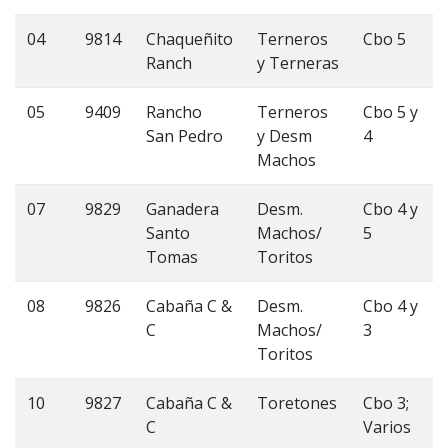
04
9814
Chaqueñito
Terneros
Cbo 5
Ranch
y Terneras
05
9409
Rancho
Terneros
Cbo 5 y
San Pedro
y Desm
4
Machos
07
9829
Ganadera
Desm.
Cbo 4 y
Santo
Machos/
5
Tomas
Toritos
08
9826
Cabaña C &
Desm.
Cbo 4 y
C
Machos/
3
Toritos
10
9827
Cabaña C &
Toretones
Cbo 3;
C
Varios