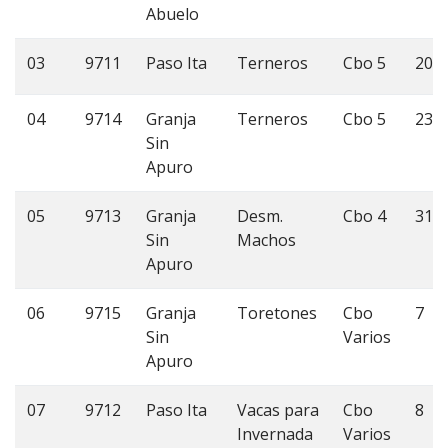
Abuelo
03
9711
Paso Ita
Terneros
Cbo 5
20
04
9714
Granja
Terneros
Cbo 5
23
Sin
Apuro
05
9713
Granja
Desm.
Cbo 4
31
Sin
Machos
Apuro
06
9715
Granja
Toretones
Cbo
7
Sin
Varios
Apuro
07
9712
Paso Ita
Vacas para
Cbo
8
Invernada
Varios