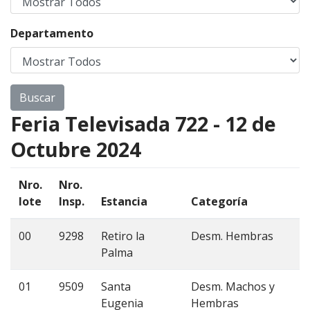
Departamento
Feria Televisada 722 - 12 de
Octubre 2024
Nro.
Nro.
lote
Insp.
Estancia
Categoría
E
00
9298
Retiro la
Desm. Hembras
C
Palma
4
01
9509
Santa
Desm. Machos y
C
Eugenia
Hembras
4