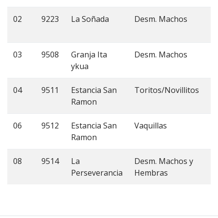
02
9223
La Soñada
Desm. Machos
c
4
03
9508
Granja Ita
Desm. Machos
C
ykua
4
04
9511
Estancia San
Toritos/Novillitos
C
Ramon
3
06
9512
Estancia San
Vaquillas
C
Ramon
3
08
9514
La
Desm. Machos y
c
Perseverancia
Hembras
4