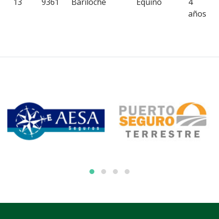
13
9361
Bariloche
Equino
4
años