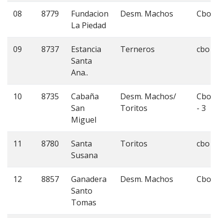
08
8779
Fundacion
Desm. Machos
Cbo 3
La Piedad
09
8737
Estancia
Terneros
cbo 3
Santa
Ana..
10
8735
Cabaña
Desm. Machos/
Cbo 2
San
Toritos
- 3
Miguel
11
8780
Santa
Toritos
cbo 2
Susana
12
8857
Ganadera
Desm. Machos
Cbo 3
Santo
Tomas