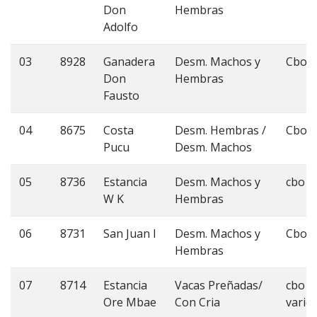
Don
Hembras
Adolfo
03
8928
Ganadera
Desm. Machos y
Cbo 3
Don
Hembras
Fausto
04
8675
Costa
Desm. Hembras /
Cbo 3
Pucu
Desm. Machos
05
8736
Estancia
Desm. Machos y
cbo 3
W K
Hembras
06
8731
San Juan I
Desm. Machos y
Cbo 3
Hembras
07
8714
Estancia
Vacas Preñadas/
cbo
Ore Mbae
Con Cria
vario