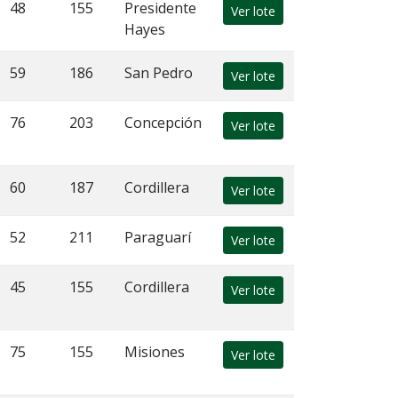
48
155
Presidente
Ver lote
Hayes
59
186
San Pedro
Ver lote
76
203
Concepción
Ver lote
60
187
Cordillera
Ver lote
52
211
Paraguarí
Ver lote
45
155
Cordillera
Ver lote
75
155
Misiones
Ver lote