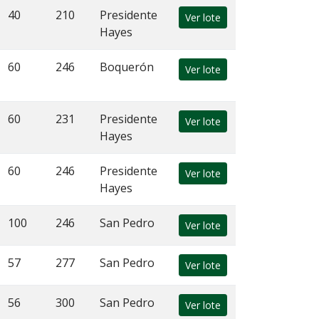
40
210
Presidente
Ver lote
Hayes
60
246
Boquerón
Ver lote
60
231
Presidente
Ver lote
Hayes
60
246
Presidente
Ver lote
Hayes
100
246
San Pedro
Ver lote
57
277
San Pedro
Ver lote
56
300
San Pedro
Ver lote