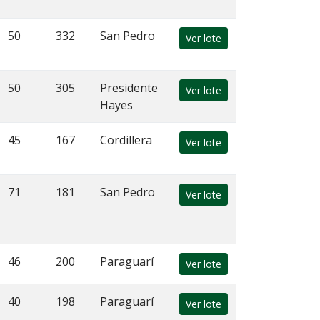
50
332
San Pedro
Ver lote
50
305
Presidente
Ver lote
Hayes
45
167
Cordillera
Ver lote
71
181
San Pedro
Ver lote
46
200
Paraguarí
Ver lote
40
198
Paraguarí
Ver lote