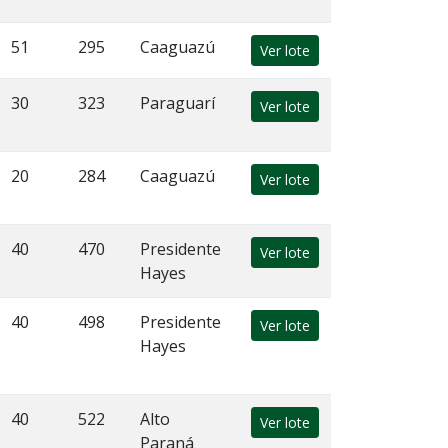
51
295
Caaguazú
Ver lote
30
323
Paraguarí
Ver lote
20
284
Caaguazú
Ver lote
40
470
Presidente
Ver lote
Hayes
40
498
Presidente
Ver lote
Hayes
40
522
Alto
Ver lote
Paraná