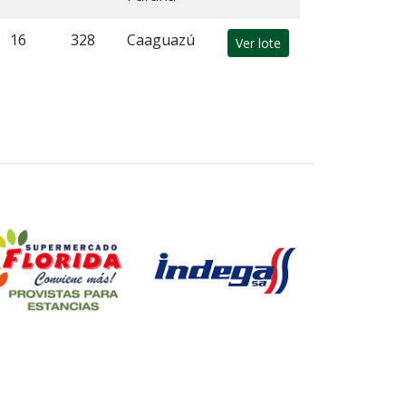
16
328
Caaguazú
Ver lote