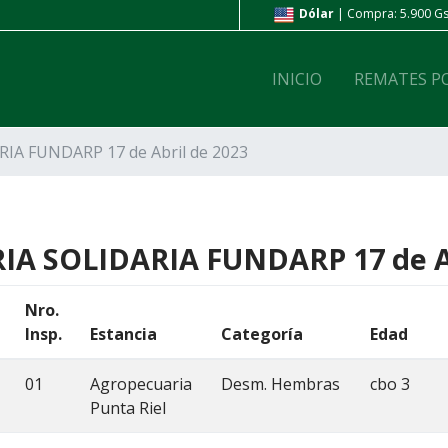
ólar
| Compra: 5.900 Gs. | Venta: 6.000 Gs.
Peso Ar
| Compr
INICIO
REMATES P
RIA FUNDARP 17 de Abril de 2023
RIA SOLIDARIA FUNDARP 17 de Ab
Nro.
Insp.
Estancia
Categoría
Edad
01
Agropecuaria
Desm. Hembras
cbo 3
Punta Riel