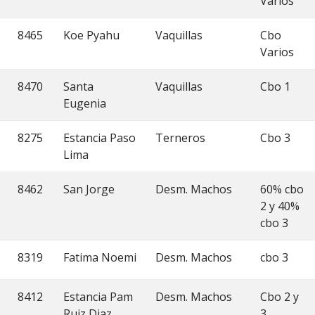
Varios
8465
Koe Pyahu
Vaquillas
Cbo
Varios
8470
Santa
Vaquillas
Cbo 1
Eugenia
8275
Estancia Paso
Terneros
Cbo 3
Lima
8462
San Jorge
Desm. Machos
60% cbo
2 y 40%
cbo 3
8319
Fatima Noemi
Desm. Machos
cbo 3
8412
Estancia Pam
Desm. Machos
Cbo 2 y
Ruiz Diaz
3