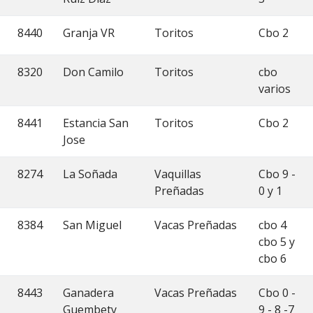
8440
Granja VR
Toritos
Cbo 2
8320
Don Camilo
Toritos
cbo
varios
8441
Estancia San
Toritos
Cbo 2
Jose
8274
La Soñada
Vaquillas
Cbo 9 -
Preñadas
0 y 1
8384
San Miguel
Vacas Preñadas
cbo 4
cbo 5 y
cbo 6
8443
Ganadera
Vacas Preñadas
Cbo 0 -
Guembety
9 - 8 -7