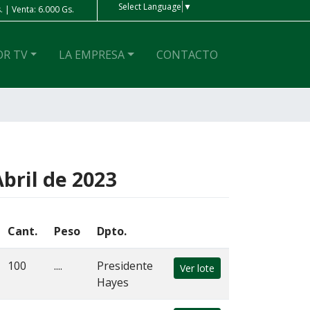
Select Language
▼
a: 4 Gs. | Venta: 4 Gs.
Real
| Compra: 1.100 Gs. | Venta: 1
OR TV
LA EMPRESA
CONTACTO
ril de 2023
Cant.
Peso
Dpto.
100
....
Presidente
Ver lote
Hayes