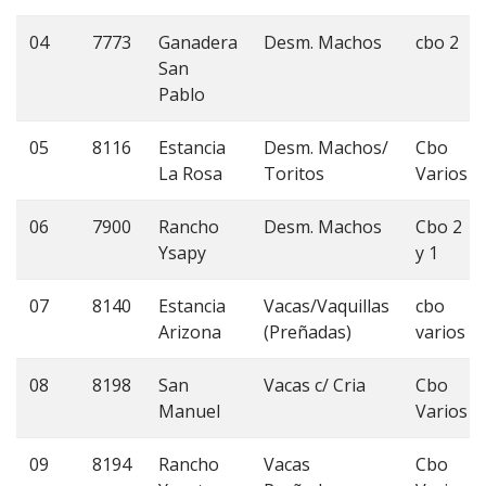
04
7773
Ganadera
Desm. Machos
cbo 2
San
Pablo
05
8116
Estancia
Desm. Machos/
Cbo
La Rosa
Toritos
Varios
06
7900
Rancho
Desm. Machos
Cbo 2
Ysapy
y 1
07
8140
Estancia
Vacas/Vaquillas
cbo
Arizona
(Preñadas)
varios
08
8198
San
Vacas c/ Cria
Cbo
Manuel
Varios
09
8194
Rancho
Vacas
Cbo