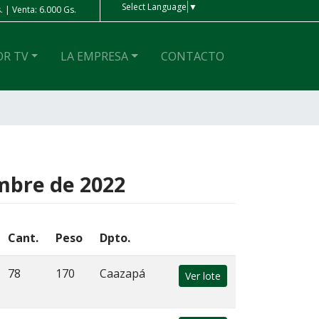
Select Language
▼
 | Venta: 6.000 Gs.
Peso Ar
| Compra: 4 Gs. | Venta: 4 Gs.
OR TV
LA EMPRESA
CONTACTO
embre de 2022
Cant.
Peso
Dpto.
78
170
Caazapá
Ver lote