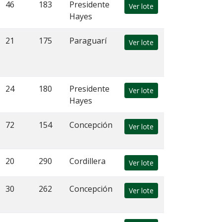
46
183
Presidente
Ver lote
Hayes
21
175
Paraguarí
Ver lote
24
180
Presidente
Ver lote
Hayes
72
154
Concepción
Ver lote
20
290
Cordillera
Ver lote
30
262
Concepción
Ver lote