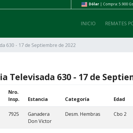
ompra: 6.800 Gs. | Venta: 7.200 Gs.
Dólar
| Compra: 5.900 Gs.
INICIO
REMATES P
ada 630 - 17 de Septiembre de 2022
ia Televisada 630 - 17 de Septi
Nro.
Insp.
Estancia
Categoría
Edad
7925
Ganadera
Desm. Hembras
Cbo 2
Don Victor