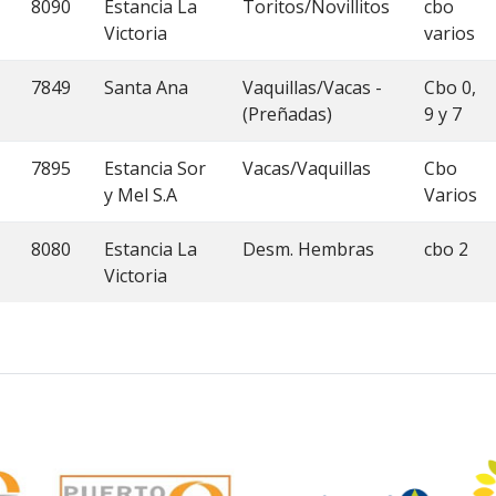
8090
Estancia La
Toritos/Novillitos
cbo
Victoria
varios
7849
Santa Ana
Vaquillas/Vacas -
Cbo 0,
(Preñadas)
9 y 7
7895
Estancia Sor
Vacas/Vaquillas
Cbo
y Mel S.A
Varios
8080
Estancia La
Desm. Hembras
cbo 2
Victoria