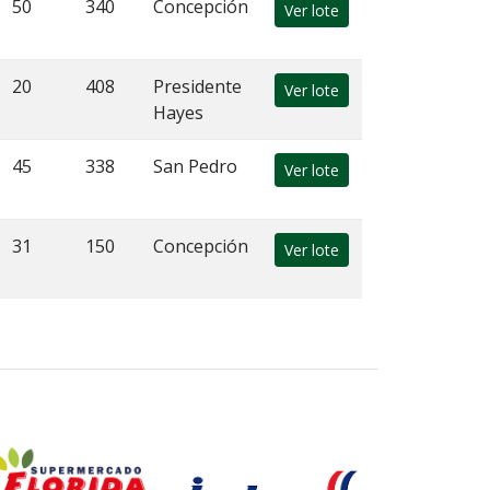
50
340
Concepción
Ver lote
20
408
Presidente
Ver lote
Hayes
45
338
San Pedro
Ver lote
31
150
Concepción
Ver lote