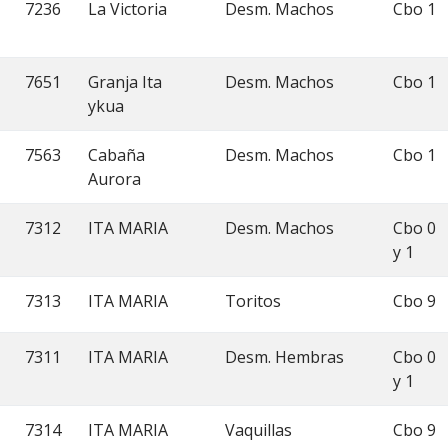
7236
La Victoria
Desm. Machos
Cbo 1
7651
Granja Ita
Desm. Machos
Cbo 1
ykua
7563
Cabaña
Desm. Machos
Cbo 1
Aurora
7312
ITA MARIA
Desm. Machos
Cbo 0
y 1
7313
ITA MARIA
Toritos
Cbo 9
7311
ITA MARIA
Desm. Hembras
Cbo 0
y 1
7314
ITA MARIA
Vaquillas
Cbo 9