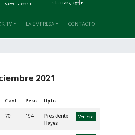
Select Language
▼
 | Venta: 6.000 Gs.
Peso Ar
| Compra: 4 Gs. | Venta: 4 Gs.
OR TV
LA EMPRESA
CONTACTO
iciembre 2021
Cant.
Peso
Dpto.
70
194
Presidente
Ver lote
Hayes