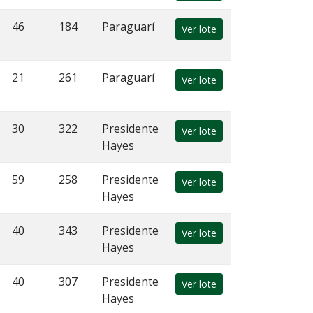
46
184
Paraguarí
Ver lote
21
261
Paraguarí
Ver lote
30
322
Presidente
Ver lote
Hayes
59
258
Presidente
Ver lote
Hayes
40
343
Presidente
Ver lote
Hayes
40
307
Presidente
Ver lote
Hayes