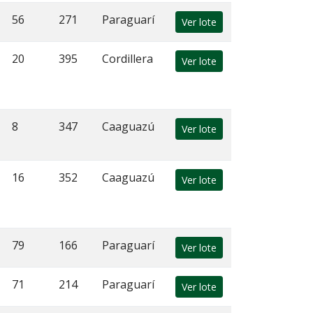
56
271
Paraguarí
Ver lote
20
395
Cordillera
Ver lote
8
347
Caaguazú
Ver lote
16
352
Caaguazú
Ver lote
79
166
Paraguarí
Ver lote
71
214
Paraguarí
Ver lote