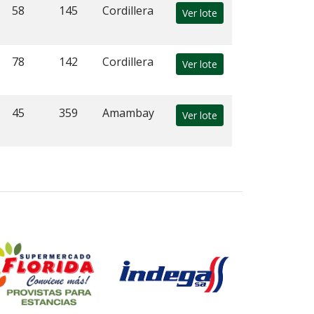
58
145
Cordillera
Ver lote
78
142
Cordillera
Ver lote
45
359
Amambay
Ver lote