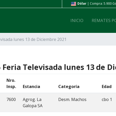
ompra: 6.800 Gs. | Venta: 7.200 Gs.
Dólar
| Compra: 5.900 Gs.
INICIO
REMATES P
evisada lunes 13 de Diciembre 2021
 Feria Televisada lunes 13 de D
Nro.
Insp.
Estancia
Categoría
Edad
7600
Agrog. La
Desm. Machos
cbo 1
Galopa SA