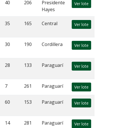
40
206
Presidente
Ver lote
Hayes
35
165
Central
Ver lote
30
190
Cordillera
Ver lote
28
133
Paraguarí
Ver lote
7
261
Paraguarí
Ver lote
60
153
Paraguarí
Ver lote
14
281
Paraguarí
Ver lote