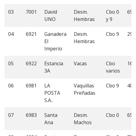
03
7001
David
Desm.
Cbo 0
65
UNO
Hembras
y 9
04
6921
Ganadera
Desm.
Cbo 9
29
El
Hembras
Imperio
05
6922
Estancia
Vacas
Cbo
16
3A
varios
06
6981
LA
Vaquillas
Cbo 9
40
POSTA
Preñadas
S.A..
07
6983
Santa
Desm.
Cbo 0
65
Ana
Machos