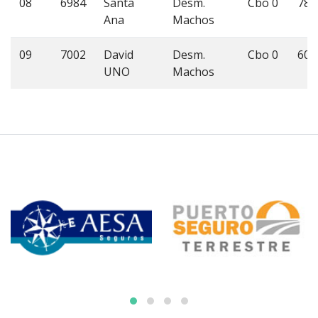
08
6984
Santa
Desm.
Cbo 0
78
Ana
Machos
09
7002
David
Desm.
Cbo 0
60
UNO
Machos