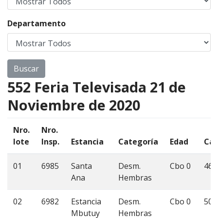
Departamento
552 Feria Televisada 21 de
Noviembre de 2020
Nro.
Nro.
lote
Insp.
Estancia
Categoría
Edad
Can
01
6985
Santa
Desm.
Cbo 0
46
Ana
Hembras
02
6982
Estancia
Desm.
Cbo 0
50
Mbutuy
Hembras