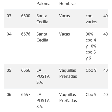
Paloma
Hembras
03
6600
Santa
Vacas
cbo
40
Cecilia
varios
04
6676
Santa
Vacas
90%
40
Cecilia
cbo 4
y 10%
cbo 5
y 6
05
6656
LA
Vaquillas
Cbo 9
40
POSTA
Preñadas
S.A..
06
6657
LA
Vaquillas
Cbo 9
40
POSTA
Preñadas
S.A..