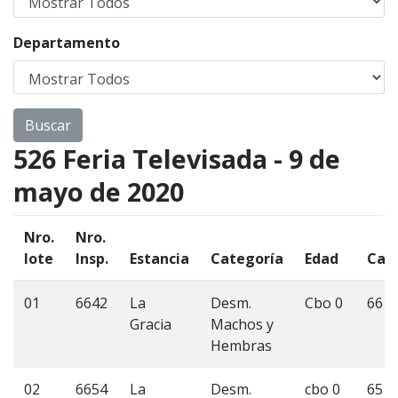
Departamento
526 Feria Televisada - 9 de
mayo de 2020
Nro.
Nro.
lote
Insp.
Estancia
Categoría
Edad
Cant
01
6642
La
Desm.
Cbo 0
66
Gracia
Machos y
Hembras
02
6654
La
Desm.
cbo 0
65