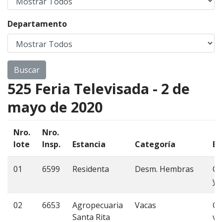
Departamento
525 Feria Televisada - 2 de
mayo de 2020
Nro.
Nro.
lote
Insp.
Estancia
Categoría
Ed
01
6599
Residenta
Desm. Hembras
Cb
y 
02
6653
Agropecuaria
Vacas
C
Santa Rita
va