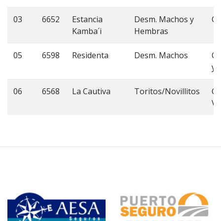
03
6652
Estancia
Desm. Machos y
Cb
Kamba´i
Hembras
05
6598
Residenta
Desm. Machos
Cb
y 
06
6568
La Cautiva
Toritos/Novillitos
Cb
Va