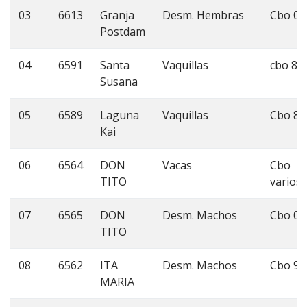
03
6613
Granja
Desm. Hembras
Cbo 0
Postdam
04
6591
Santa
Vaquillas
cbo 8
Susana
05
6589
Laguna
Vaquillas
Cbo 8
Kai
06
6564
DON
Vacas
Cbo
TITO
varios
07
6565
DON
Desm. Machos
Cbo 0
TITO
08
6562
ITA
Desm. Machos
Cbo 9
MARIA