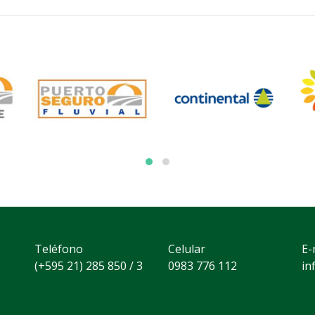
Teléfono
Celular
E-
(+595 21) 285 850 / 3
0983 776 112
in