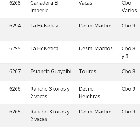
6268
Ganadera El
Vacas
Cbo
Imperio
Varios
6294
La Helvetica
Desm. Machos
Cbo 9
6295
La Helvetica
Desm. Machos
Cbo 8
y 9
6267
Estancia Guayaibi
Toritos
Cbo 8
6266
Rancho 3 toros y
Desm.
Cbo 9
2 vacas
Hembras
6265
Rancho 3 toros y
Desm. Machos
Cbo 9
2 vacas