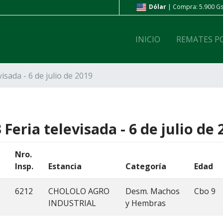
ompra: 6.800 Gs. | Venta: 7.200 Gs.
Dólar
| Compra: 5.900 Gs.
INICIO
REMATES P
visada - 6 de julio de 2019
 Feria televisada - 6 de julio de 
Nro.
Insp.
Estancia
Categoría
Edad
6212
CHOLOLO AGRO
Desm. Machos
Cbo 9
INDUSTRIAL
y Hembras