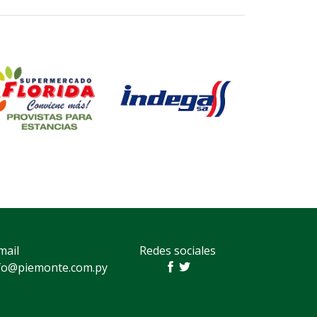
mail
Redes sociales
fo@piemonte.com.py