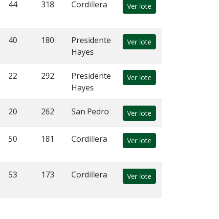
44
318
Cordillera
Ver lote
40
180
Presidente
Ver lote
Hayes
22
292
Presidente
Ver lote
Hayes
20
262
San Pedro
Ver lote
50
181
Cordillera
Ver lote
53
173
Cordillera
Ver lote