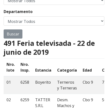
Departamento
491 Feria televisada - 22 de
junio de 2019
Nro.
Nro.
lote
Insp.
Estancia
Categoría
Edad
Ca
01
6258
Boyerito
Terneros
Cbo 9
75
y Terneras
02
6259
TATTER
Desm.
Cbo 9
50
S.R.L
Machos y