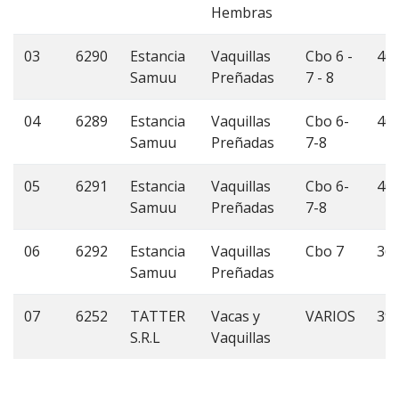
Hembras
03
6290
Estancia
Vaquillas
Cbo 6 -
40
Samuu
Preñadas
7 - 8
04
6289
Estancia
Vaquillas
Cbo 6-
40
Samuu
Preñadas
7-8
05
6291
Estancia
Vaquillas
Cbo 6-
40
Samuu
Preñadas
7-8
06
6292
Estancia
Vaquillas
Cbo 7
36
Samuu
Preñadas
07
6252
TATTER
Vacas y
VARIOS
39
S.R.L
Vaquillas