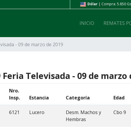
ompra: 6.800 Gs. | Venta: 7.200 Gs.
Dólar
| Compra: 5.850 Gs.
INICIO
REMATES P
evisada - 09 de marzo de 2019
 Feria Televisada - 09 de marzo
Nro.
Insp.
Estancia
Categoría
Edad
6121
Lucero
Desm. Machos y
Cbo 9
Hembras