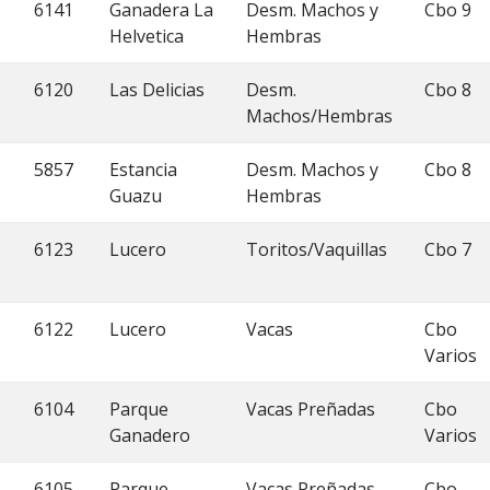
6141
Ganadera La
Desm. Machos y
Cbo 9
Helvetica
Hembras
6120
Las Delicias
Desm.
Cbo 8
Machos/Hembras
5857
Estancia
Desm. Machos y
Cbo 8
Guazu
Hembras
6123
Lucero
Toritos/Vaquillas
Cbo 7
6122
Lucero
Vacas
Cbo
Varios
6104
Parque
Vacas Preñadas
Cbo
Ganadero
Varios
6105
Parque
Vacas Preñadas
Cbo