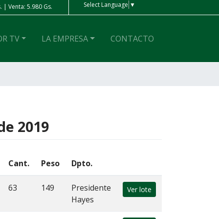
Select Language
▼
 | Venta: 5.980 Gs.
Peso Ar
| Compra: 4 Gs. | Venta: 4 Gs.
OR TV
LA EMPRESA
CONTACTO
 de 2019
Cant.
Peso
Dpto.
63
149
Presidente
Ver lote
Hayes