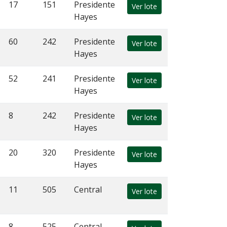
17
151
Presidente
Ver lote
Hayes
60
242
Presidente
Ver lote
Hayes
52
241
Presidente
Ver lote
Hayes
8
242
Presidente
Ver lote
Hayes
20
320
Presidente
Ver lote
Hayes
11
505
Central
Ver lote
8
525
Central