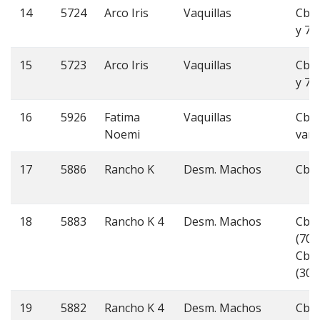
14
5724
Arco Iris
Vaquillas
Cbo
y 7
15
5723
Arco Iris
Vaquillas
Cbo
y 7
16
5926
Fatima
Vaquillas
Cbo
Noemi
vari
17
5886
Rancho K
Desm. Machos
Cbo
18
5883
Rancho K 4
Desm. Machos
Cbo
(70%
Cbo
(30%
19
5882
Rancho K 4
Desm. Machos
Cbo