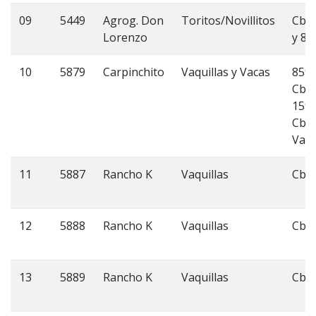
09
5449
Agrog. Don
Toritos/Novillitos
Cbo
Lorenzo
y 8
10
5879
Carpinchito
Vaquillas y Vacas
85%
Cbo 
15%
Cbo
Vari
11
5887
Rancho K
Vaquillas
Cbo
12
5888
Rancho K
Vaquillas
Cbo
13
5889
Rancho K
Vaquillas
Cbo