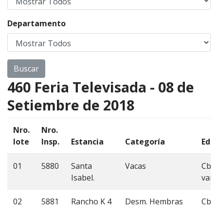
Departamento
460 Feria Televisada - 08 de
Setiembre de 2018
Nro.
Nro.
lote
Insp.
Estancia
Categoría
Eda
01
5880
Santa
Vacas
Cbo
Isabel.
vari
02
5881
Rancho K 4
Desm. Hembras
Cbo