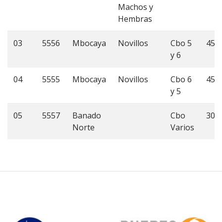
Machos y
Hembras
03
5556
Mbocaya
Novillos
Cbo 5
45
y 6
04
5555
Mbocaya
Novillos
Cbo 6
45
y 5
05
5557
Banado
Cbo
30
Norte
Varios