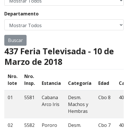
Departamento
437 Feria Televisada - 10 de
Marzo de 2018
Nro.
Nro.
lote
Insp.
Estancia
Categoría
Edad
Can
01
5581
Cabana
Desm.
Cbo 8
40
Arco Iris
Machos y
Hembras
02
5582
Pororo
Desm.
Cbo 7
40