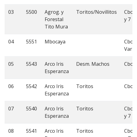
03
5500
Agrog. y
Toritos/Novillitos
Cbo 
Forestal
y 7
Tito Mura
04
5551
Mbocaya
Cbo
Vario
05
5543
Arco Iris
Desm. Machos
Cbo 
Esperanza
06
5542
Arco Iris
Toritos
Cbo 
Esperanza
07
5540
Arco Iris
Toritos
Cbo 
Esperanza
y 7
08
5541
Arco Iris
Toritos
Cbo 