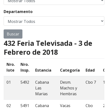
Departamento
432 Feria Televisada - 3 de
Febrero de 2018
Nro.
Nro.
lote
Insp.
Estancia
Categoría
Edad
Ca
01
5492
Cabana
Desm.
Cbo 7
16
Las
Machos y
Marias
Hembras
02
5491
Cabana
Vacas
Cbo
22