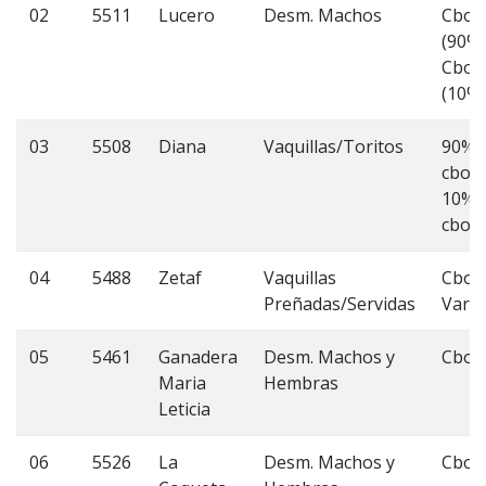
02
5511
Lucero
Desm. Machos
Cbo 
(90%)
Cbo 
(10%)
03
5508
Diana
Vaquillas/Toritos
90%
cbo 7
10%
cbo 6
04
5488
Zetaf
Vaquillas
Cbo
Preñadas/Servidas
Vario
05
5461
Ganadera
Desm. Machos y
Cbo 
Maria
Hembras
Leticia
06
5526
La
Desm. Machos y
Cbo 