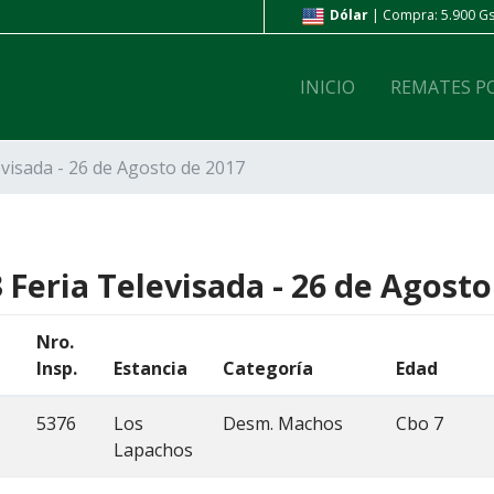
ompra: 6.800 Gs. | Venta: 7.200 Gs.
Dólar
| Compra: 5.900 Gs.
INICIO
REMATES P
evisada - 26 de Agosto de 2017
 Feria Televisada - 26 de Agosto
Nro.
Insp.
Estancia
Categoría
Edad
5376
Los
Desm. Machos
Cbo 7
Lapachos