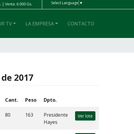
Select Language
▼
 | Venta: 6.000 Gs.
Peso Ar
| Compra: 4 Gs. | Venta: 4 Gs.
OR TV
LA EMPRESA
CONTACTO
 de 2017
Cant.
Peso
Dpto.
80
163
Presidente
Ver lote
Hayes