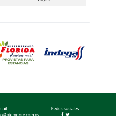
mail
Redes sociales
fo@piemonte.com.py