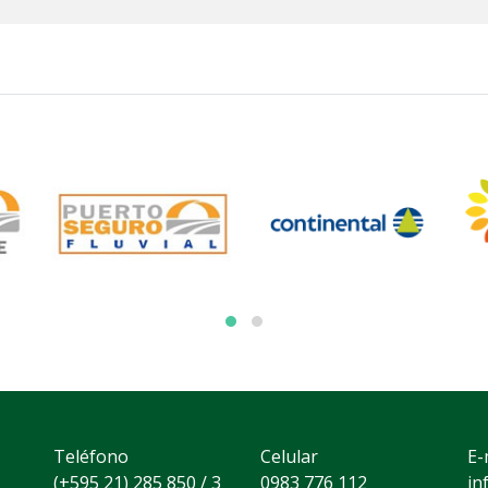
Teléfono
Celular
E-
(+595 21) 285 850 / 3
0983 776 112
in