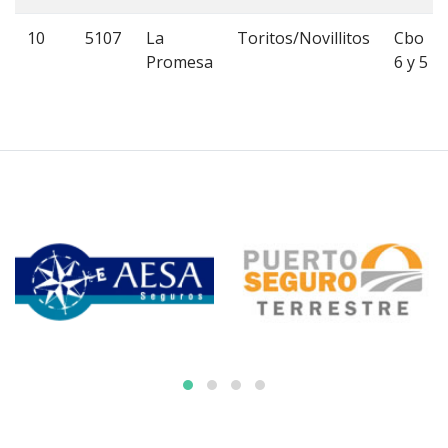
10
5107
La
Toritos/Novillitos
Cbo
Promesa
6 y 5