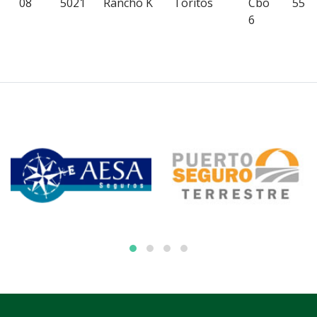
08
5021
Rancho K
Toritos
Cbo
55
6