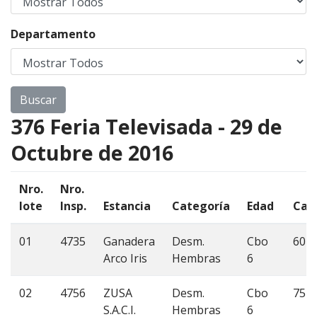
Departamento
376 Feria Televisada - 29 de
Octubre de 2016
Nro.
Nro.
lote
Insp.
Estancia
Categoría
Edad
Can
01
4735
Ganadera
Desm.
Cbo
60
Arco Iris
Hembras
6
02
4756
ZUSA
Desm.
Cbo
75
S.A.C.I.
Hembras
6