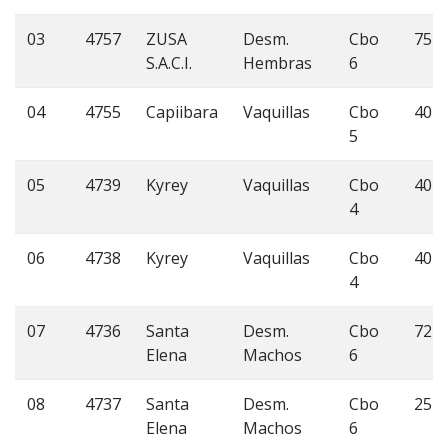
03
4757
ZUSA
Desm.
Cbo
75
S.A.C.I.
Hembras
6
04
4755
Capiibara
Vaquillas
Cbo
40
5
05
4739
Kyrey
Vaquillas
Cbo
40
4
06
4738
Kyrey
Vaquillas
Cbo
40
4
07
4736
Santa
Desm.
Cbo
72
Elena
Machos
6
08
4737
Santa
Desm.
Cbo
25
Elena
Machos
6