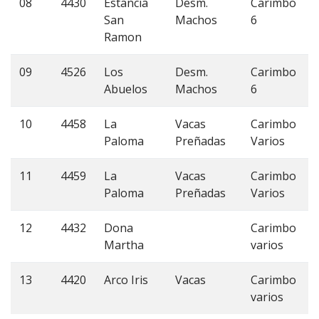
08
4430
Estancia
Desm.
Carimbo
San
Machos
6
Ramon
09
4526
Los
Desm.
Carimbo
Abuelos
Machos
6
10
4458
La
Vacas
Carimbo
Paloma
Preñadas
Varios
11
4459
La
Vacas
Carimbo
Paloma
Preñadas
Varios
12
4432
Dona
Carimbo
Martha
varios
13
4420
Arco Iris
Vacas
Carimbo
varios