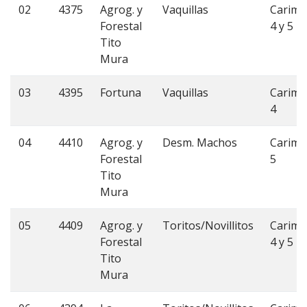
02
4375
Agrog. y
Vaquillas
Carim
Forestal
4 y 5
Tito
Mura
03
4395
Fortuna
Vaquillas
Carim
4
04
4410
Agrog. y
Desm. Machos
Carim
Forestal
5
Tito
Mura
05
4409
Agrog. y
Toritos/Novillitos
Carim
Forestal
4 y 5
Tito
Mura