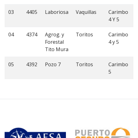
03
4405
Laboriosa
Vaquillas
Carimbo
4 Y 5
04
4374
Agrog. y
Toritos
Carimbo
Forestal
4 y 5
Tito Mura
05
4392
Pozo 7
Toritos
Carimbo
5