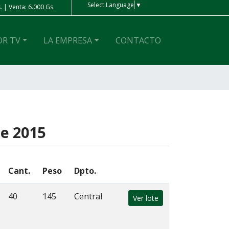
Select Language
▼
Venta: 6.000 Gs.
Peso Ar
| Compra: 4 Gs. | Venta: 4 Gs.
OR TV
LA EMPRESA
CONTACTO
de 2015
Cant.
Peso
Dpto.
40
145
Central
Ver lote