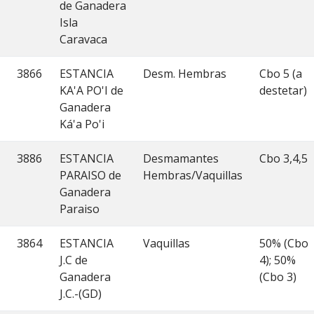
de Ganadera
Isla
Caravaca
3866
ESTANCIA
Desm. Hembras
Cbo 5 (a
KA'A PO'I de
destetar)
Ganadera
Ká'a Po'i
3886
ESTANCIA
Desmamantes
Cbo 3,4,5
PARAISO de
Hembras/Vaquillas
Ganadera
Paraiso
3864
ESTANCIA
Vaquillas
50% (Cbo
J.C de
4); 50%
Ganadera
(Cbo 3)
J.C.-(GD)