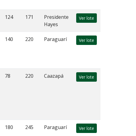
124
171
Presidente
Ver lote
Hayes
140
220
Paraguarí
Ver lote
78
220
Caazapá
Ver lote
180
245
Paraguarí
Ver lote