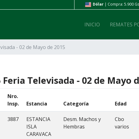
ra: 6.800 Gs. | Venta: 7.200 Gs.
Dólar
| Compra: 5.900 Gs. | 
INICIO
REMATES P
evisada - 02 de Mayo de 2015
 Feria Televisada - 02 de Mayo 
Nro.
Insp.
Estancia
Categoría
Edad
3887
ESTANCIA
Desm. Machos y
Cbo
ISLA
Hembras
varios
CARAVACA