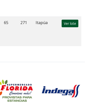
65
271
Itapúa
Ver lote