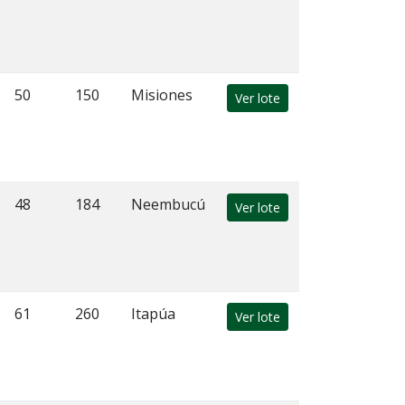
50
150
Misiones
Ver lote
48
184
Neembucú
Ver lote
61
260
Itapúa
Ver lote