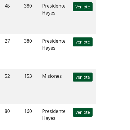
45
380
Presidente
Ver lote
Hayes
27
380
Presidente
Ver lote
Hayes
52
153
Misiones
Ver lote
80
160
Presidente
Ver lote
Hayes