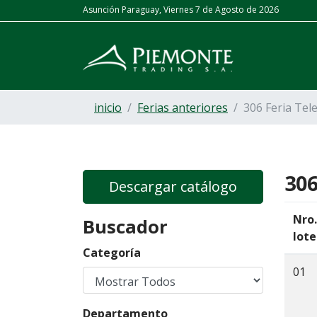
Asunción Paraguay, Viernes 7 de Agosto de 2026
Peso Uy
| Compra: 130 Gs. | Venta: 200 Gs.
Euro
| Comp
inicio
Ferias anteriores
306 Feria Tel
306
Descargar catálogo
Nro.
Buscador
lote
Categoría
01
Departamento