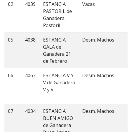
02
4039
ESTANCIA
Vacas
C
PASTORIL de
v
Ganadera
Pastoril
05
4038
ESTANCIA
Desm. Machos
C
GALA de
4
Ganadera 21
de Febrero
06
4063
ESTANCIA V Y
Desm. Machos
6
V de Ganadera
(
V y V
4
(
07
4034
ESTANCIA
Desm. Machos
C
BUEN AMIGO
4
de Ganadera