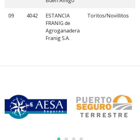
Buen Amigo
09
4042
ESTANCIA
Toritos/Novillitos
C
FRANIG de
3
Agroganadera
Franig S.A.