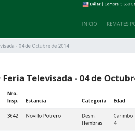
ompra: 6.800 Gs. | Venta: 7.200 Gs.
Dólar
| Compra: 5.850 Gs.
INICIO
REMATES P
evisada - 04 de Octubre de 2014
 Feria Televisada - 04 de Octubr
Nro.
Insp.
Estancia
Categoría
Edad
3642
Novillo Potrero
Desm.
Carimbo
Hembras
4