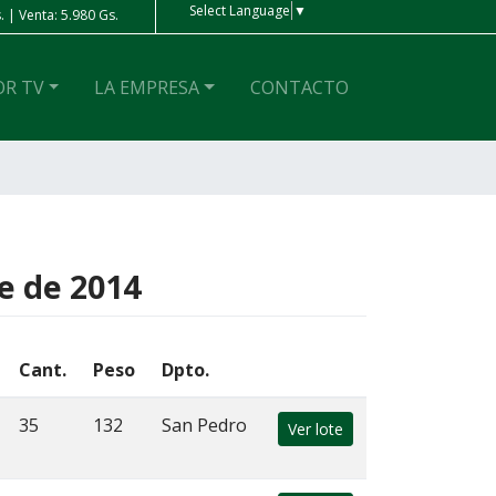
Select Language
▼
 | Venta: 5.980 Gs.
Peso Ar
| Compra: 4 Gs. | Venta: 4 Gs.
OR TV
LA EMPRESA
CONTACTO
e de 2014
Cant.
Peso
Dpto.
35
132
San Pedro
Ver lote