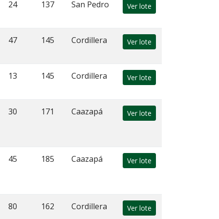
24
137
San Pedro
Ver lote
47
145
Cordillera
Ver lote
13
145
Cordillera
Ver lote
30
171
Caazapá
Ver lote
45
185
Caazapá
Ver lote
80
162
Cordillera
Ver lote