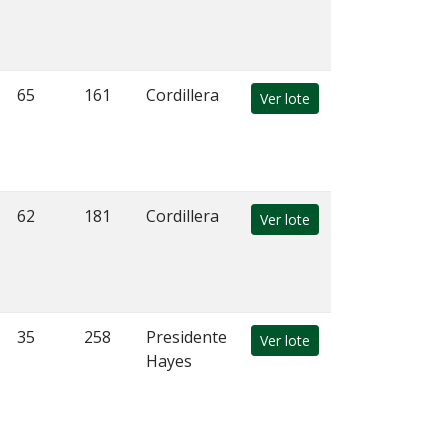
65
161
Cordillera
Ver lote
62
181
Cordillera
Ver lote
35
258
Presidente
Ver lote
Hayes