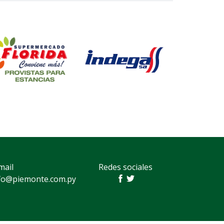
mail
Redes sociales
fo@piemonte.com.py