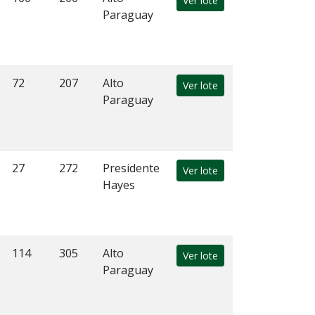
Ver lote
Paraguay
72
207
Alto
Ver lote
Paraguay
27
272
Presidente
Ver lote
Hayes
114
305
Alto
Ver lote
Paraguay