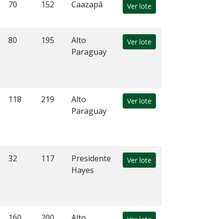
70
152
Caazapá
Ver lote
80
195
Alto
Ver lote
Paraguay
118
219
Alto
Ver lote
Paraguay
32
117
Presidente
Ver lote
Hayes
160
200
Alto