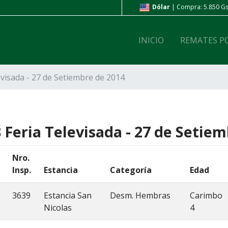
ompra: 6.800 Gs. | Venta: 7.200 Gs.
Dólar
| Compra: 5.850 Gs.
INICIO
REMATES P
evisada - 27 de Setiembre de 2014
 Feria Televisada - 27 de Setie
Nro.
Insp.
Estancia
Categoría
Edad
3639
Estancia San
Desm. Hembras
Carimbo
Nicolas
4