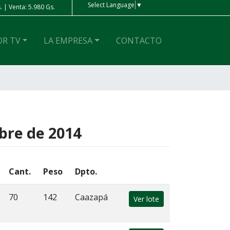
Select Language
▼
 | Venta: 5.980 Gs.
Peso Ar
| Compra: 4 Gs. | Venta: 4 Gs.
OR TV
LA EMPRESA
CONTACTO
mbre de 2014
Cant.
Peso
Dpto.
70
142
Caazapá
Ver lote