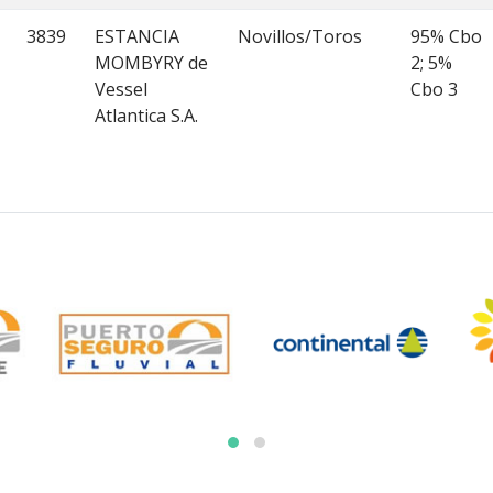
3839
ESTANCIA
Novillos/Toros
95% Cbo
MOMBYRY de
2; 5%
Vessel
Cbo 3
Atlantica S.A.