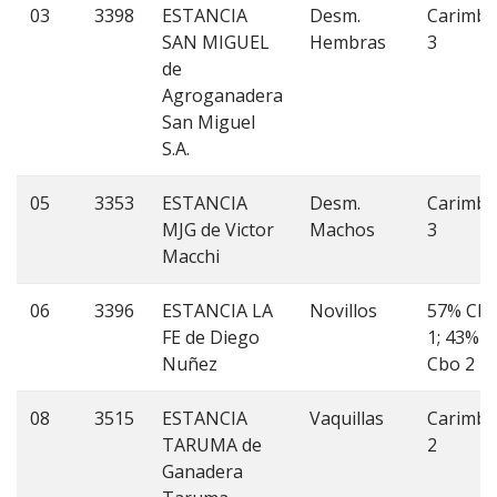
03
3398
ESTANCIA
Desm.
Carimb
SAN MIGUEL
Hembras
3
de
Agroganadera
San Miguel
S.A.
05
3353
ESTANCIA
Desm.
Carimb
MJG de Victor
Machos
3
Macchi
06
3396
ESTANCIA LA
Novillos
57% Cb
FE de Diego
1; 43%
Nuñez
Cbo 2
08
3515
ESTANCIA
Vaquillas
Carimb
TARUMA de
2
Ganadera