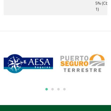
5% (Cbo
1)