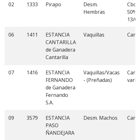
02
1333
Pirapo
Desm.
Cbo3
Hembras
50% 0
13/08
06
1411
ESTANCIA
Vaquillas
Cari
CANTARILLA
de Ganadera
Cantarilla
07
1416
ESTANCIA
Vaquillas/Vacas
Cari
FERNANDO
- (Preñadas)
vario
de Ganadera
Fernando
S.A.
09
3579
ESTANCIA
Desm. Machos
Cari
PASO
ÑANDEJARA