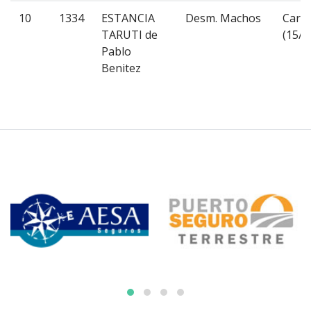
10
1334
ESTANCIA
Desm. Machos
Cari
TARUTI de
(15/0
Pablo
Benitez