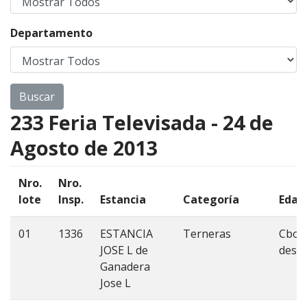
Departamento
233 Feria Televisada - 24 de
Agosto de 2013
Nro.
Nro.
lote
Insp.
Estancia
Categoría
Edad
01
1336
ESTANCIA
Terneras
Cbo 3
JOSE L de
deste
Ganadera
Jose L