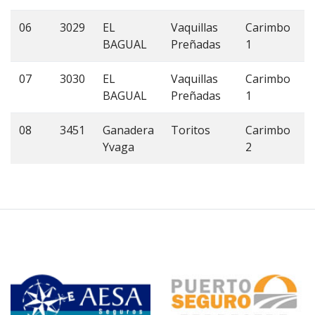
06
3029
EL
Vaquillas
Carimbo
4
BAGUAL
Preñadas
1
07
3030
EL
Vaquillas
Carimbo
4
BAGUAL
Preñadas
1
08
3451
Ganadera
Toritos
Carimbo
4
Yvaga
2