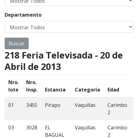
Departamento
218 Feria Televisada - 20 de
Abril de 2013
Nro.
Nro.
lote
Insp.
Estancia
Categoría
Edad
C
01
3455
Pirapo
Vaquillas
Carimbo
4
2
03
3028
EL
Vaquillas
Carimbo
6
BAGUAL
2