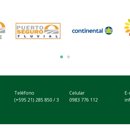
Teléfono
Celular
E-
(+595 21) 285 850 / 3
0983 776 112
in