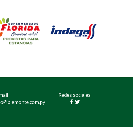
mail
Redes sociales
fo@piemonte.com.py