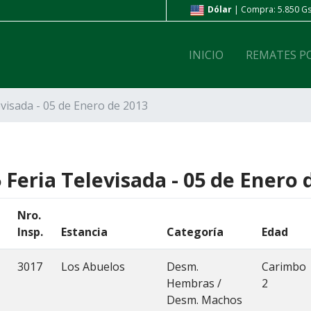
ompra: 6.800 Gs. | Venta: 7.200 Gs.
Dólar
| Compra: 5.850 Gs.
INICIO
REMATES P
evisada - 05 de Enero de 2013
 Feria Televisada - 05 de Enero 
Nro.
Insp.
Estancia
Categoría
Edad
3017
Los Abuelos
Desm.
Carimbo
Hembras /
2
Desm. Machos