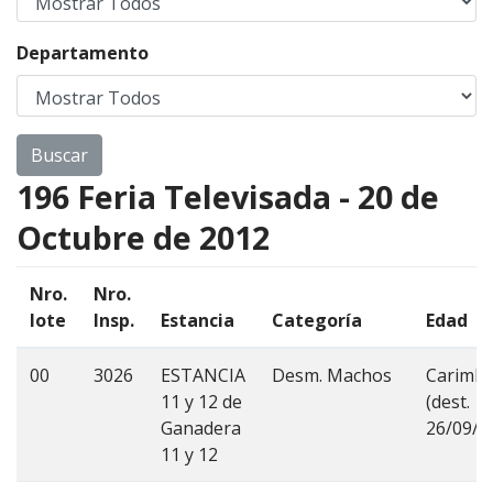
Departamento
196 Feria Televisada - 20 de
Octubre de 2012
Nro.
Nro.
lote
Insp.
Estancia
Categoría
Edad
00
3026
ESTANCIA
Desm. Machos
Carimbo
11 y 12 de
(dest.
Ganadera
26/09/2
11 y 12