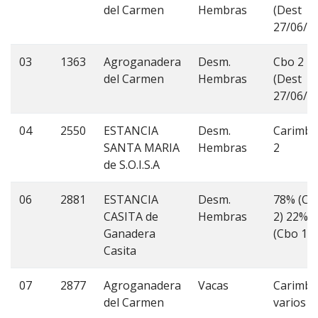
del Carmen
Hembras
(Dest
27/06/1
03
1363
Agroganadera
Desm.
Cbo 2
del Carmen
Hembras
(Dest
27/06/1
04
2550
ESTANCIA
Desm.
Carimb
SANTA MARIA
Hembras
2
de S.O.I.S.A
06
2881
ESTANCIA
Desm.
78% (Cb
CASITA de
Hembras
2) 22%
Ganadera
(Cbo 1)
Casita
07
2877
Agroganadera
Vacas
Carimb
del Carmen
varios