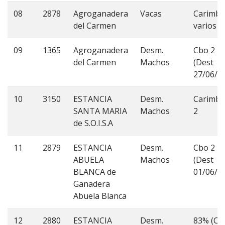
08
2878
Agroganadera
Vacas
Carimb
del Carmen
varios
09
1365
Agroganadera
Desm.
Cbo 2
del Carmen
Machos
(Dest
27/06/1
10
3150
ESTANCIA
Desm.
Carimb
SANTA MARIA
Machos
2
de S.O.I.S.A
11
2879
ESTANCIA
Desm.
Cbo 2
ABUELA
Machos
(Dest
BLANCA de
01/06/1
Ganadera
Abuela Blanca
12
2880
ESTANCIA
Desm.
83% (Cb