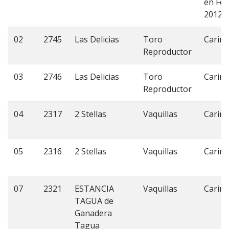
en Fe
2012)
02
2745
Las Delicias
Toro
Carim
Reproductor
03
2746
Las Delicias
Toro
Carim
Reproductor
04
2317
2 Stellas
Vaquillas
Carim
05
2316
2 Stellas
Vaquillas
Carim
07
2321
ESTANCIA
Vaquillas
Carim
TAGUA de
Ganadera
Tagua