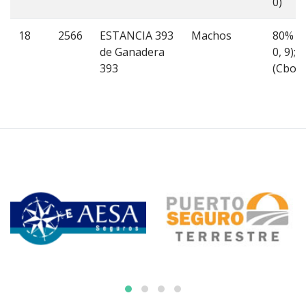
0)
18
2566
ESTANCIA 393
Machos
80% (
de Ganadera
0, 9); 
393
(Cbo 8