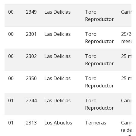
00
2349
Las Delicias
Toro
Carimb
Reproductor
00
2301
Las Delicias
Toro
25/26
Reproductor
meses
00
2302
Las Delicias
Toro
25 me
Reproductor
00
2350
Las Delicias
Toro
25 me
Reproductor
01
2744
Las Delicias
Toro
Carim
Reproductor
01
2313
Los Abuelos
Terneras
Carim
(a des