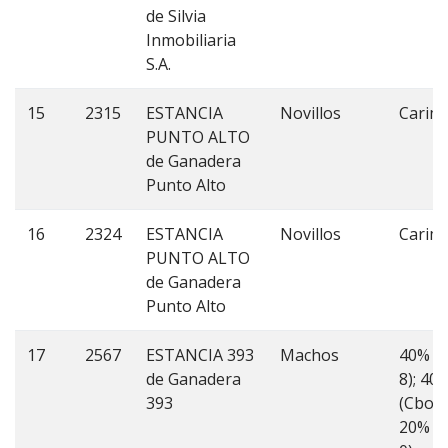
de Silvia
Inmobiliaria
S.A.
15
2315
ESTANCIA
Novillos
Carim
PUNTO ALTO
de Ganadera
Punto Alto
16
2324
ESTANCIA
Novillos
Carim
PUNTO ALTO
de Ganadera
Punto Alto
17
2567
ESTANCIA 393
Machos
40% (
de Ganadera
8); 40
393
(Cbo 9)
20% (