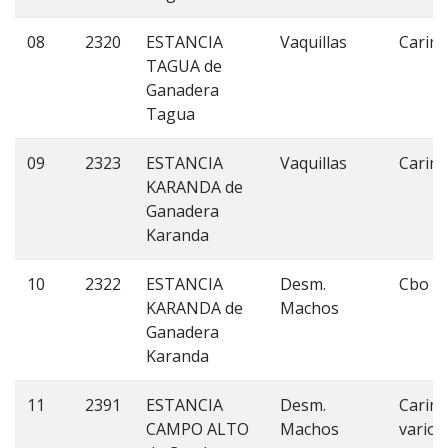
08
2320
ESTANCIA
Vaquillas
Carim
TAGUA de
Ganadera
Tagua
09
2323
ESTANCIA
Vaquillas
Carim
KARANDA de
Ganadera
Karanda
10
2322
ESTANCIA
Desm.
Cbo V
KARANDA de
Machos
Ganadera
Karanda
11
2391
ESTANCIA
Desm.
Carim
CAMPO ALTO
Machos
varios