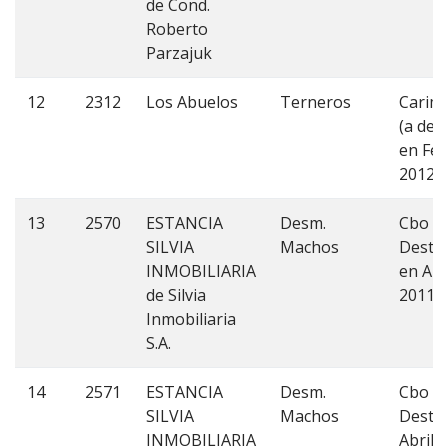
de Cond.
Roberto
Parzajuk
12
2312
Los Abuelos
Terneros
Carim
(a des
en Fe
2012)
13
2570
ESTANCIA
Desm.
Cbo 1
SILVIA
Machos
Deste
INMOBILIARIA
en Abr
de Silvia
2011
Inmobiliaria
S.A.
14
2571
ESTANCIA
Desm.
Cbo 1;
SILVIA
Machos
Deste
INMOBILIARIA
Abril 2