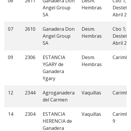
06
2611
Ganadera Don
Desm.
Cbo 1;
Angel Group
Hembras
Desteta
SA
Abril 20
07
2610
Ganadera Don
Desm.
Cbo 1;
Angel Group
Hembras
Desteta
SA
Abril 20
09
2306
ESTANCIA
Desm.
Carimbo
YGARY de
Hembras
Ganadera
Ygary
12
2344
Agroganadera
Vaquillas
Carimbo
del Carmen
14
2304
ESTANCIA
Vaquillas
Carimbo
HERENCIA de
9
Ganadera