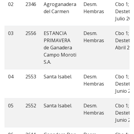
02
2346
Agroganadera
Desm.
Cbo 1;
del Carmen
Hembras
Desteta
Julio 20
03
2556
ESTANCIA
Desm.
Cbo 1;
PRIMAVERA
Hembras
Desteta
de Ganadera
Abril 20
Campo Moroti
S.A.
04
2553
Santa Isabel.
Desm.
Cbo 1;
Hembras
Desteta
Junio 2
05
2552
Santa Isabel.
Desm.
Cbo 1;
Hembras
Desteta
Junio 2