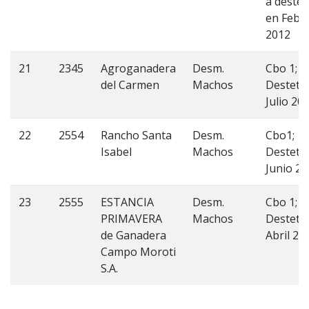
a destet
en Febr
2012
21
2345
Agroganadera
Desm.
Cbo 1;
del Carmen
Machos
Desteta
Julio 20
22
2554
Rancho Santa
Desm.
Cbo1;
Isabel
Machos
Desteta
Junio 2
23
2555
ESTANCIA
Desm.
Cbo 1;
PRIMAVERA
Machos
Desteta
de Ganadera
Abril 20
Campo Moroti
S.A.