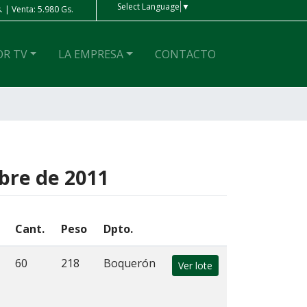
Select Language
▼
 | Venta: 5.980 Gs.
Peso Ar
| Compra: 4 Gs. | Venta: 4 Gs.
OR TV
LA EMPRESA
CONTACTO
mbre de 2011
Cant.
Peso
Dpto.
60
218
Boquerón
Ver lote