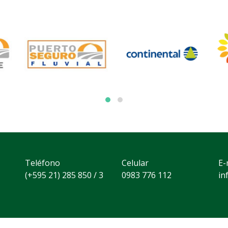
Teléfono
Celular
E-
(+595 21) 285 850 / 3
0983 776 112
in