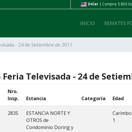
ompra: 6.800 Gs. | Venta: 7.200 Gs.
Dólar
| Compra: 5.850 Gs.
INICIO
REMATES P
evisada - 24 de Setiembre de 2011
 Feria Televisada - 24 de Setie
Nro.
Insp.
Estancia
Categoría
Edad
2835
ESTANCIA NORTE Y
Carimbo
OTROS de
1
Condominio Doring y