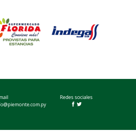
mail
Redes sociales
fo@piemonte.com.py