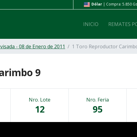
Compra: 5.850 Gs. | Venta: 5.980 Gs.
Peso Ar
| Compra: 4 Gs
INICIO
REMATES P
evisada - 08 de Enero de 2011
1 Toro Reproductor Carimb
Carimbo 9
Nro. Lote
Nro. Feria
12
95