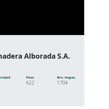
adera Alborada S.A.
ntidad
Peso
Nro. Inspec.
622
1704