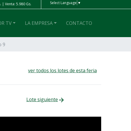
Select Language
▼
. | Venta: 4 Gs.
Real
| Compra: 1.100 Gs. | Venta: 1.170 Gs
OR TV
LA EMPRESA
CONTACTO
o 9
ver todos los lotes de esta feria
Lote siguiente
arrow_forward