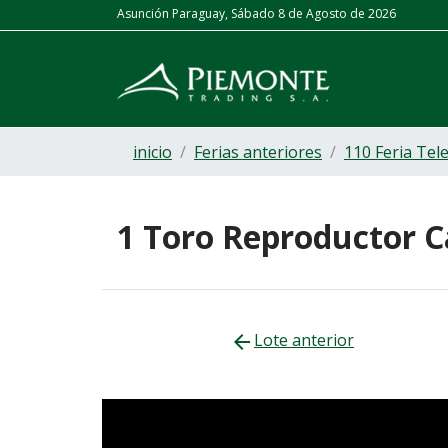
Asunción Paraguay, Sábado 8 de Agosto de 2026
Euro
| Compra: 6.800 Gs. | Venta: 7.200 Gs.
Dólar
| 
inicio
Ferias anteriores
110 Feria Tel
1 Toro Reproductor 
Lote anterior
arrow_back