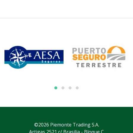
©2026 Piemonte Trading S.A.
Artigas 2521 c/ Brasilia - Bloque C