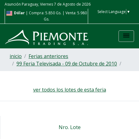
Asunción Paraguay, Viernes 7 de Agosto de 2026
Select Language
▼
00
Dólar
| Compra: 5.850 Gs. | Venta: 5.980
Peso Ar
| Compra: 4 Gs
Gs.
dehaze
inicio
Ferias anteriores
99 Feria Televisada - 09 de Octubre de 2010
ver todos los lotes de esta feria
Nro. Lote